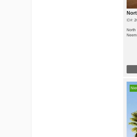
Nort
ID#:
2
North
Neem v
Ni