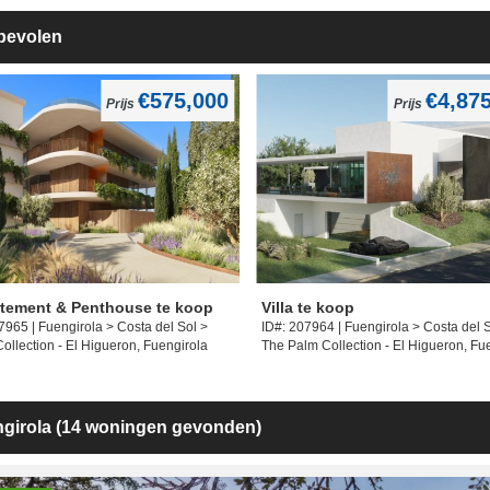
bevolen
€575,000
€4,87
Prijs
Prijs
tement & Penthouse te koop
Villa te koop
7965 | Fuengirola > Costa del Sol >
ID#: 207964 | Fuengirola > Costa del 
Collection - El Higueron, Fuengirola
The Palm Collection - El Higueron, Fu
girola
(14 woningen gevonden)