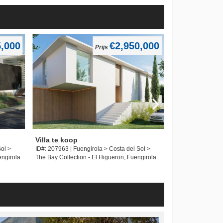
5,000
€2,950,000
Prijs
Villa te koop
Appartement 
Sol >
ID#: 207963 | Fuengirola > Costa del Sol >
ID#: 207962 | Fue
engirola
The Bay Collection - El Higueron, Fuengirola
Lomas del Higuero