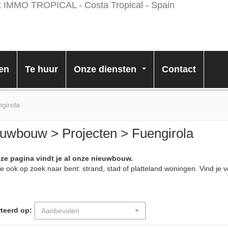
en
Te huur
Onze diensten
Contact
...
girola
uwbouw > Projecten > Fuengirola
ze pagina vindt je al onze nieuwbouw.
e ook op zoek naar bent: strand, stad of platteland woningen. Vind j
teerd op:
Aanbevolen