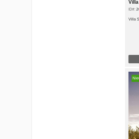
Vill
ID#:
2
Villa 
Ni