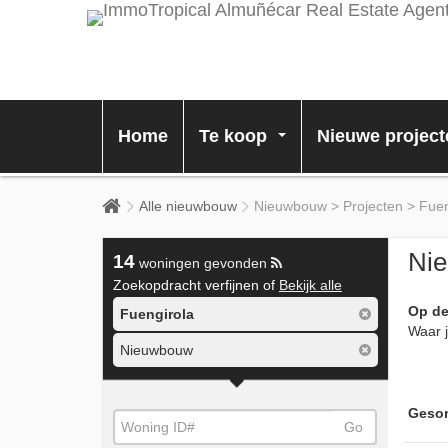
Home
Te koop
Nieuwe project
...
Alle nieuwbouw
Nieuwbouw > Projecten > Fuen
Nie
14
woningen gevonden
Zoekopdracht verfijnen of
Bekijk alle
Op de
Fuengirola
Waar j
Nieuwbouw
Gesor
Go