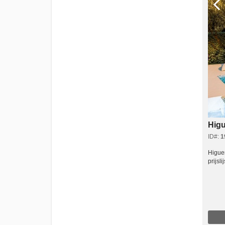
Higu
ID#:
1
Higuer
prijsl