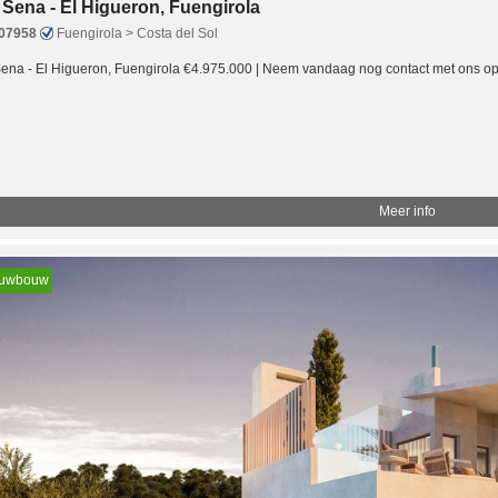
a Sena - El Higueron, Fuengirola
07958
Fuengirola > Costa del Sol
Sena - El Higueron, Fuengirola €4.975.000 | Neem vandaag nog contact met ons o
Meer info
euwbouw