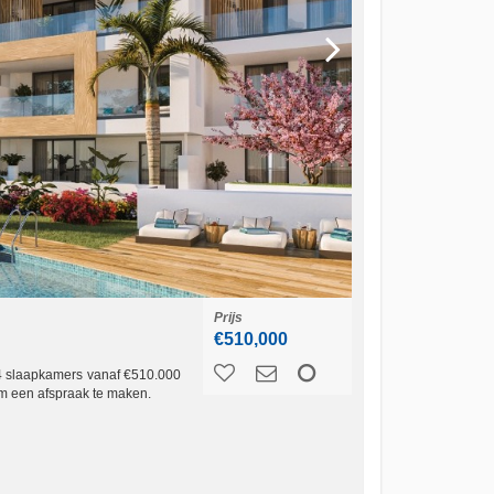
Prijs
€510,000
 4 slaapkamers vanaf €510.000
om een afspraak te maken.