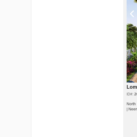
Loma
ID#:
2
North
| Neem