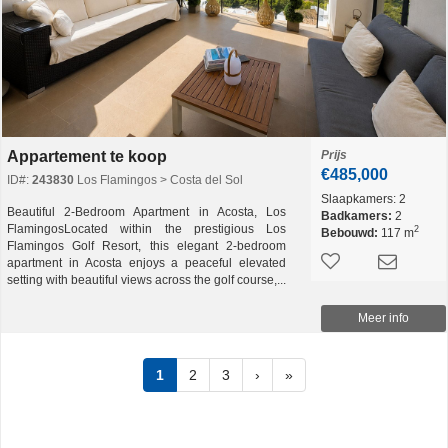
Appartement te koop
Prijs
€485,000
ID#:
243830
Los Flamingos > Costa del Sol
Slaapkamers:
2
Beautiful 2-Bedroom Apartment in Acosta, Los
Badkamers:
2
FlamingosLocated within the prestigious Los
2
Bebouwd:
117 m
Flamingos Golf Resort, this elegant 2-bedroom
apartment in Acosta enjoys a peaceful elevated
setting with beautiful views across the golf course,...
Meer info
1
2
3
›
»