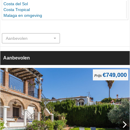
Costa del Sol
Costa Tropical
Malaga en omgeving
Aanbevolen
Aanbevolen
€420,000
Prijs