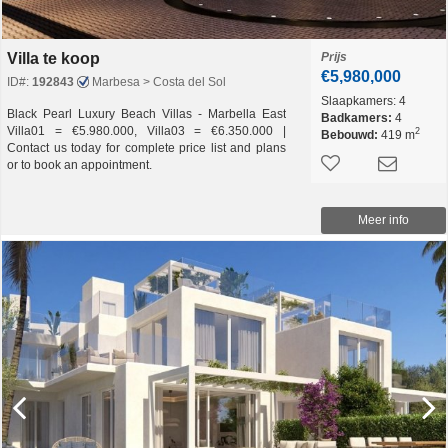
Villa te koop
Prijs
€5,980,000
ID#:
192843
Marbesa > Costa del Sol
Slaapkamers:
4
Black Pearl Luxury Beach Villas - Marbella East
Badkamers:
4
Villa01 = €5.980.000, Villa03 = €6.350.000 |
2
Bebouwd:
419 m
Contact us today for complete price list and plans
or to book an appointment.
Meer info