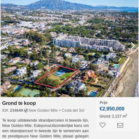
Grond te koop
Prijs
€2,950,000
ID#:
234649
New Golden Mile > Costa del Sol
2
Grond:
2,157 m
Te koop: uitstekende strandpercelen in tweede lijn,
New Golden Mile, EsteponaUitzonderlijke kans om
een strandperceel in tweede lijn te verwerven aan
de prestigieuze New Golden Mile, ideaal gelegen