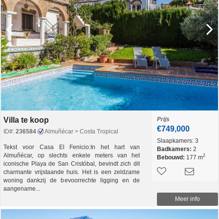
Villa te koop
Prijs
€749,000
ID#:
236584
Almuñécar > Costa Tropical
Slaapkamers:
3
Tekst voor Casa El Fenicio:In het hart van
Badkamers:
2
Almuñécar, op slechts enkele meters van het
2
Bebouwd:
177 m
iconische Playa de San Cristóbal, bevindt zich dit
charmante vrijstaande huis. Het is een zeldzame
woning dankzij de bevoorrechte ligging en de
aangename...
Meer info