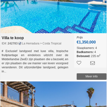
Villa te koop
Prijs
€1,350,000
ID#:
242783
La Herradura > Costa Tropical
Slaapkamers:
4
# Exclusief landgoed met luxe villa, tropische
Badkamers:
4
fruitplantage en eindeloos uitzicht over de
2
Bebouwd:
235 m
Middellandse ZeeEr zijn plaatsen die u bezoekt, en
er zijn plaatsen die uw manier van leven voorgoed
veranderen. Dit uitzonderlijke landgoed, gelegen
in...
Meer info