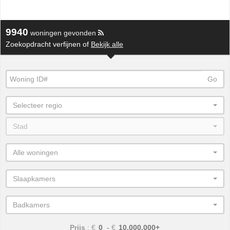
9940
woningen gevonden
Zoekopdracht verfijnen of
Bekijk alle
Go
Selecteer regio
Stad
Alle woningen
Slaapkamers
Badkamers
Prijs
: €
-
€