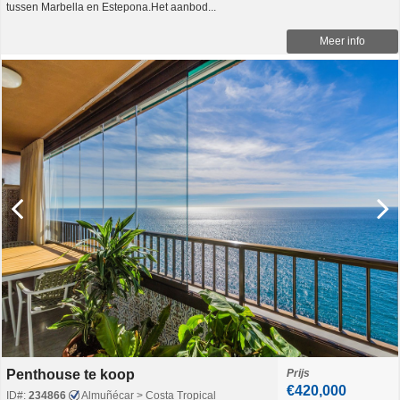
tussen Marbella en Estepona.Het aanbod...
Meer info
Penthouse te koop
Prijs
€420,000
ID#:
234866
Almuñécar > Costa Tropical