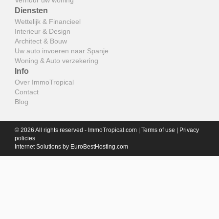
Verhuur uw woning
Diensten
Wettelijk & Financieel
Interieur & Design
Architect & Bouw
Uw auto invoeren naar Spanje
Woning & Auto verzekering
Info
Over ImmoTropical
Contact
Blog
© 2026 All rights reserved - ImmoTropical.com |
Terms of use
|
Privacy
policies
Internet Solutions by
EuroBestHosting.com