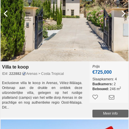
Villa te koop
Prijs
€725,000
ID#:
222882
Arenas > Costa Tropical
Slaapkamers:
4
Exclusieve villa te koop in Arenas, Vélez-Málaga.
Badkamers:
2
Ontsnap aan de drukte en ontdek deze
2
Bebouwd:
246 m
uitzonderlijke villa, gelegen op het rustige
platteland (campo) van het witte dorp Arenas in de
prachtige en nog authentieke regio Oost-Malaga.
Dit...
Meer info