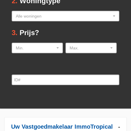
2.
Woningtype
Alle woningen
3.
Prijs?
Min.
Max.
Uw Vastgoedmakelaar ImmoTropical
-