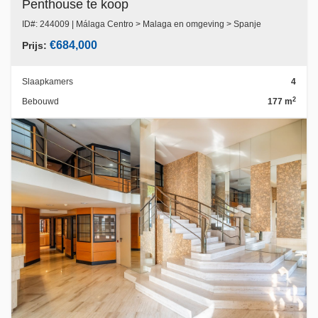
Penthouse te koop
ID#: 244009 | Málaga Centro > Malaga en omgeving > Spanje
€684,000
Prijs:
Slaapkamers
4
2
Bebouwd
177 m