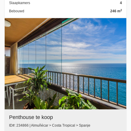
Slaapkamers
4
2
Bebouwd
246 m
Penthouse te koop
ID#: 234866 | Almuñécar > Costa Tropical > Spanje