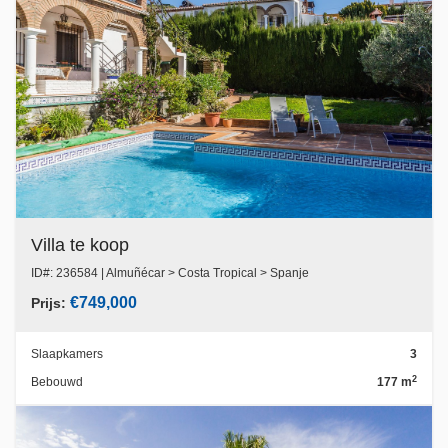
Villa te koop
ID#: 236584 | Almuñécar > Costa Tropical > Spanje
€749,000
Prijs:
Slaapkamers
3
2
Bebouwd
177 m