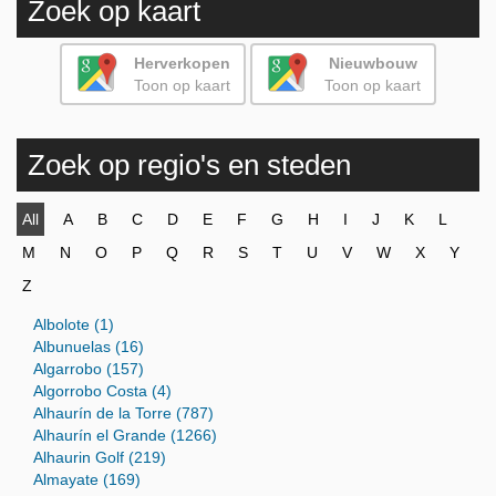
Zoek op kaart
Herverkopen
Nieuwbouw
Toon op kaart
Toon op kaart
Zoek op regio's en steden
All
A
B
C
D
E
F
G
H
I
J
K
L
M
N
O
P
Q
R
S
T
U
V
W
X
Y
Z
Albolote (1)
Albunuelas (16)
Algarrobo (157)
Algorrobo Costa (4)
Alhaurín de la Torre (787)
Alhaurín el Grande (1266)
Alhaurin Golf (219)
Almayate (169)