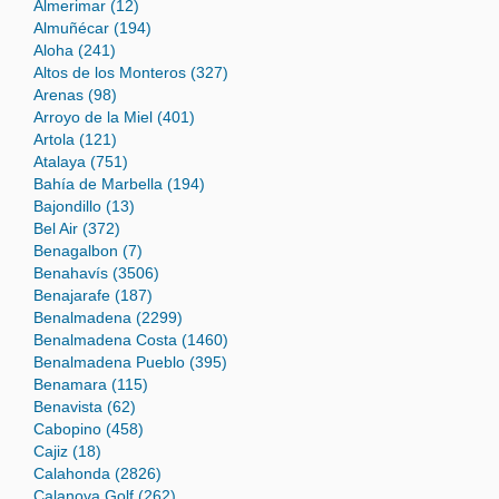
Almerimar (12)
Almuñécar (194)
Aloha (241)
Altos de los Monteros (327)
Arenas (98)
Arroyo de la Miel (401)
Artola (121)
Atalaya (751)
Bahía de Marbella (194)
Bajondillo (13)
Bel Air (372)
Benagalbon (7)
Benahavís (3506)
Benajarafe (187)
Benalmadena (2299)
Benalmadena Costa (1460)
Benalmadena Pueblo (395)
Benamara (115)
Benavista (62)
Cabopino (458)
Cajiz (18)
Calahonda (2826)
Calanova Golf (262)