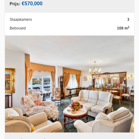
€570,000
Prijs:
Slaapkamers
3
2
Bebouwd
108 m