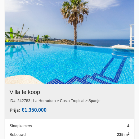
Villa te koop
ID#: 242783 | La Herradura > Costa Tropical > Spanje
€1,350,000
Prijs:
Slaapkamers
4
2
Bebouwd
235 m