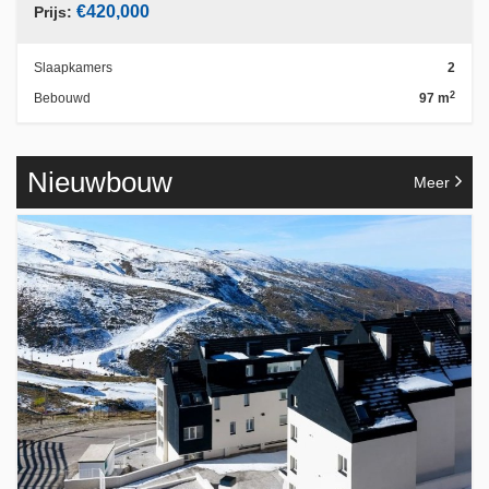
€420,000
Prijs:
Slaapkamers
2
2
Bebouwd
97 m
Nieuwbouw
Meer