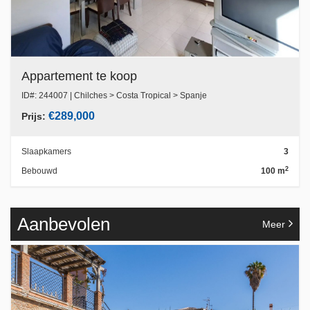
Appartement te koop
ID#: 244007 | Chilches > Costa Tropical > Spanje
€289,000
Prijs:
Slaapkamers
3
2
Bebouwd
100 m
Aanbevolen
Meer