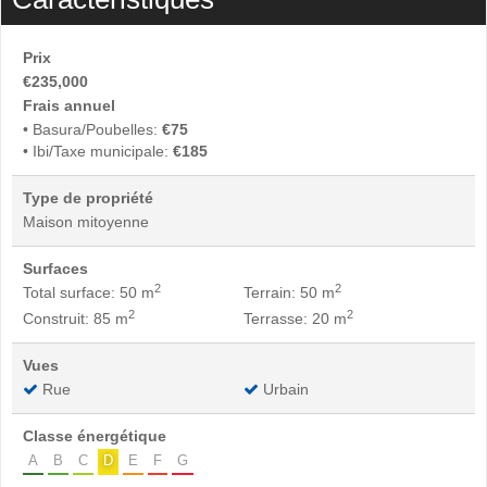
Prix
€235,000
Frais annuel
• Basura/Poubelles:
€75
• Ibi/Taxe municipale:
€185
Type de propriété
Maison mitoyenne
Surfaces
2
2
Total surface: 50 m
Terrain: 50 m
2
2
Construit: 85 m
Terrasse: 20 m
Vues
Rue
Urbain
Classe énergétique
A
B
C
D
E
F
G