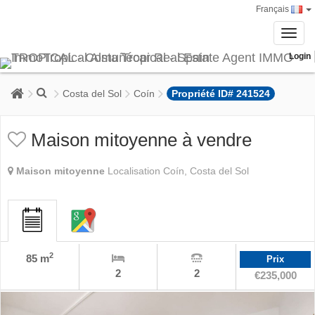
Français
Toggl
navig
Login
Costa del Sol
Coín
Propriété ID# 241524
Maison mitoyenne à vendre
Maison mitoyenne
Localisation Coín, Costa del Sol
2
85 m
Prix
2
2
€235,000