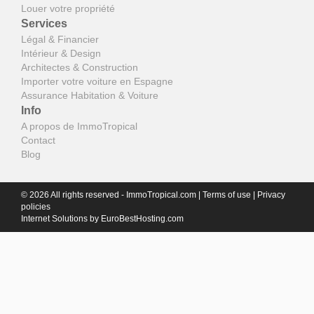
Louer votre propriété
Services
Légal & Financier
Intérieur & Design
Architectes & Construction
Importer votre voiture en Espagne
Assurance Habitation & Voiture
Info
A propos de ImmoTropical
Contact
Blog
© 2026 All rights reserved - ImmoTropical.com |
Terms of use
|
Privacy
policies
Internet Solutions by
EuroBestHosting.com