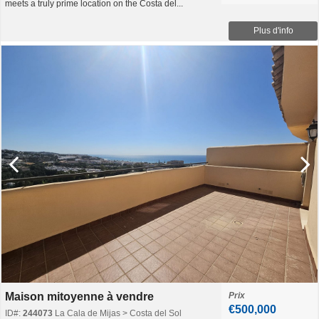
meets a truly prime location on the Costa del...
Plus d'info
Maison mitoyenne à vendre
Prix
€500,000
ID#:
244073
La Cala de Mijas > Costa del Sol