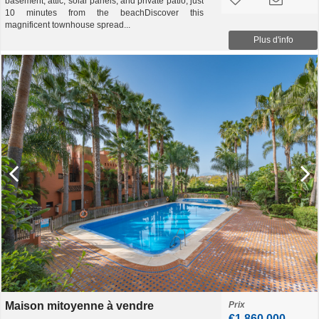
basement, attic, solar panels, and private patio, just
10 minutes from the beachDiscover this
magnificent townhouse spread...
Plus d'info
Maison mitoyenne à vendre
Prix
€1,860,000