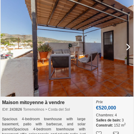
Maison mitoyenne à vendre
Prix
€520,000
ID#:
243826
Torremolinos > Costa del Sol
Chambres:
4
Spacious 4-bedroom townhouse with large
Salles de bain:
3
basement, patio with barbecue, and solar
2
Construit:
152 m
panelsSpacious 4-bedroom townhouse with