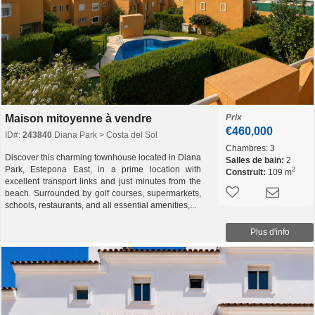
Maison mitoyenne à vendre
Prix
€460,000
ID#:
243840
Diana Park > Costa del Sol
Chambres:
3
Discover this charming townhouse located in Diana
Salles de bain:
2
Park, Estepona East, in a prime location with
2
Construit:
109 m
excellent transport links and just minutes from the
beach. Surrounded by golf courses, supermarkets,
schools, restaurants, and all essential amenities,...
Plus d'info