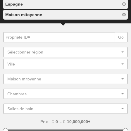
Espagne
Maison mitoyenne
Go
Sélectionner région
Ville
Maison mitoyenne
Chambres
Salles de bain
Prix
: €
-
€