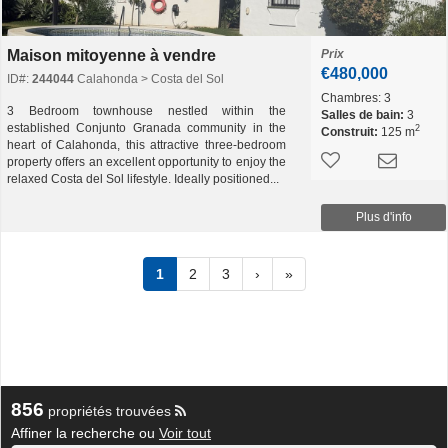
Maison mitoyenne à vendre
Prix
€480,000
ID#:
244044
Calahonda > Costa del Sol
Chambres:
3
3 Bedroom townhouse nestled within the
Salles de bain:
3
established Conjunto Granada community in the
2
Construit:
125 m
heart of Calahonda, this attractive three-bedroom
property offers an excellent opportunity to enjoy the
relaxed Costa del Sol lifestyle. Ideally positioned...
Plus d'info
1
2
3
›
»
856
propriétés trouvées
Affiner la recherche ou
Voir tout