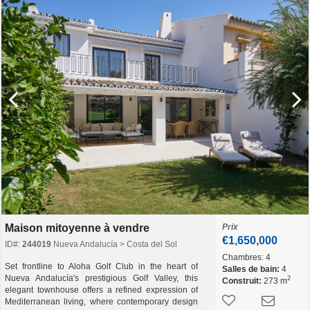
Maison mitoyenne à vendre
Prix
€1,650,000
ID#:
244019
Nueva Andalucía > Costa del Sol
Chambres:
4
Set frontline to Aloha Golf Club in the heart of
Salles de bain:
4
Nueva Andalucía's prestigious Golf Valley, this
2
Construit:
273 m
elegant townhouse offers a refined expression of
Mediterranean living, where contemporary design