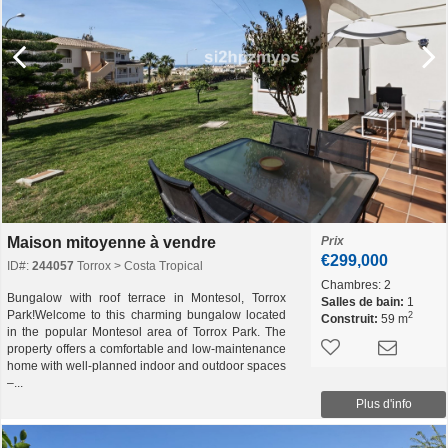
Maison mitoyenne à vendre
Prix
€299,000
ID#:
244057
Torrox > Costa Tropical
Chambres:
2
Bungalow with roof terrace in Montesol, Torrox
Salles de bain:
1
Park!Welcome to this charming bungalow located
2
Construit:
59 m
in the popular Montesol area of Torrox Park. The
property offers a comfortable and low-maintenance
home with well-planned indoor and outdoor spaces
–...
Plus d'info