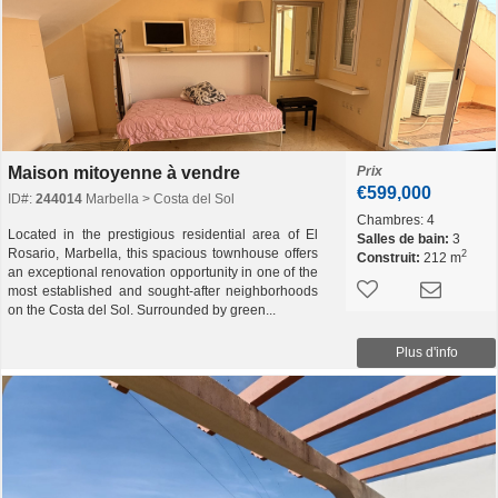
Maison mitoyenne à vendre
Prix
€599,000
ID#:
244014
Marbella > Costa del Sol
Chambres:
4
Located in the prestigious residential area of ​​El
Salles de bain:
3
Rosario, Marbella, this spacious townhouse offers
2
Construit:
212 m
an exceptional renovation opportunity in one of the
most established and sought-after neighborhoods
on the Costa del Sol. Surrounded by green...
Plus d'info