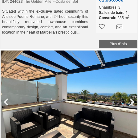
ID#:
244023
The Golden Mile > Costa del Sol
Chambres:
3
Situated within the exclusive gated community of
Salles de bain:
4
Altos de Puente Romano, with 24-hour security, this
2
Construit:
285 m
beautifully renovated townhouse combines
contemporary design, comfort, and an exceptional
location in the heart of Marbella's prestigious...
Plus d'info