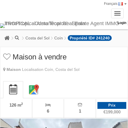
Français
Toggl
navig
Login
Costa del Sol
Coín
Propriété ID# 241240
Maison à vendre
Maison
Localisation Coín, Costa del Sol
2
126 m
Prix
6
1
€199,000