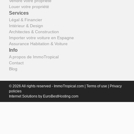
Vendre votre propriété
Louer votre propriété
Services
Légal & Financier
Intérieur & Design
Architectes & Construction
Importer votre voiture en Espagne
Assurance Habitation & Voiture
Info
A propos de ImmoTropical
Contact
Blog
© 2026 All rights reserved - ImmoTropical.com |
Terms of use
|
Privacy
policies
Internet Solutions by
EuroBestHosting.com