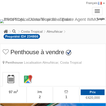
Français
Toggl
navig
Login
Costa Tropical
Almuñécar
Propriété ID# 234866
Penthouse à vendre
Penthouse
Localisation Almuñécar, Costa Tropical
2
97 m
Prix
2
1
€420,000