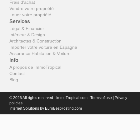
Frais d'achat
Vendre votre propriété
Louer votre propriété
Services
Légal & Financier
Intérieur & Design
Architectes & Construction
Importer votre voiture en Espagne
Assurance Habitation & Voiture
Info
A propos de ImmoTropical
Contact
Blog
© 2026 All rights reserved - ImmoTropical.com |
Terms of use
|
Privacy
policies
Internet Solutions by
EuroBestHosting.com