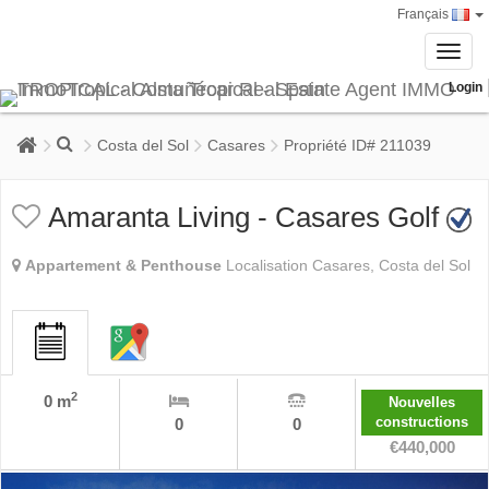
Français
Toggl
navig
Login
Costa del Sol
Casares
Propriété ID# 211039
Amaranta Living - Casares Golf
Appartement & Penthouse
Localisation Casares, Costa del Sol
2
0 m
Nouvelles
constructions
0
0
€440,000