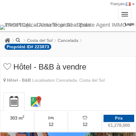
Français
Toggl
navig
Login
Costa del Sol
Cancelada
Propriété ID# 223873
Hôtel - B&B à vendre
Hôtel - B&B
Localisation Cancelada, Costa del Sol
2
303 m
Prix
12
12
€1,278,000